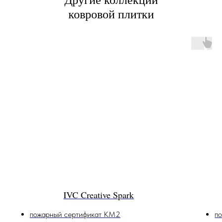
ковровой плитки
IVC Creative Spark
пожарный сертификат КМ2
п