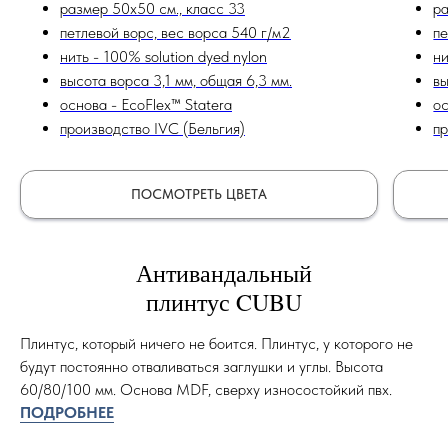
размер 50х50 см., класс 33
ра
петлевой ворс, вес ворса 540 г/м2
пе
нить - 100% solution dyed nylon
н
высота ворса 3,1 мм, общая 6,3 мм.
вы
основа - EcoFlex™ Statera
ос
производство IVC (Бельгия)
п
ПОСМОТРЕТЬ ЦВЕТА
Антивандальный
плинтус CUBU
Плинтус, который ничего не боится. Плинтус, у которого не
будут постоянно отваливаться заглушки и углы. Высота
60/80/100 мм. Основа MDF, сверху износостойкий пвх.
ПОДРОБНЕЕ