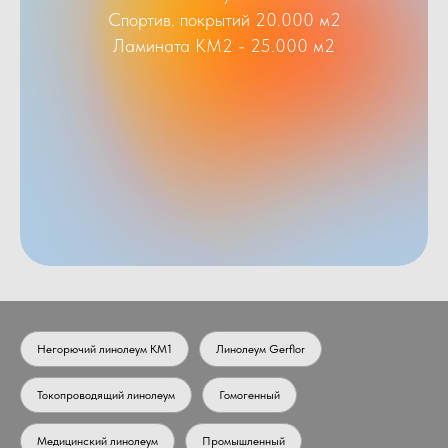
Спортив. покрытий 20.000 м2
Ламината КМ2 - 25.000 м2
Негорючий линолеум КМ1
Линолеум Gerflor
Токопроводящий линолеум
Гомогенный
Медицинский линолеум
Промышленный