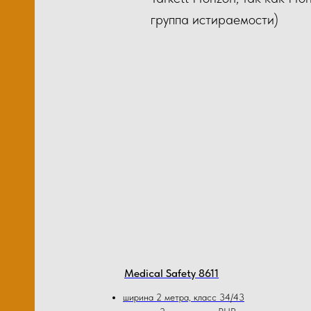
группа истираемости)
лов
Ков
м2)
М1
Medical Safety 8611
ширина 2 метра, класс 34/43