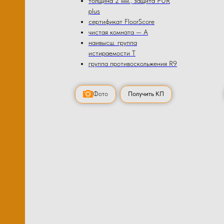
толщина 2 мм., защита PUR
plus
сертификат FloorScore
чистая комната — А
наивысш. группа
истираемости Т
группа противоскольжения R9
Фото
Получить КП