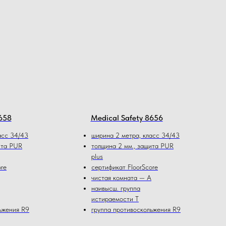
658
Medical Safety 8656
асс 34/43
ширина 2 метра, класс 34/43
ита PUR
толщина 2 мм., защита PUR
plus
ore
сертификат FloorScore
чистая комната — А
наивысш. группа
истираемости Т
ьжения R9
группа противоскольжения R9