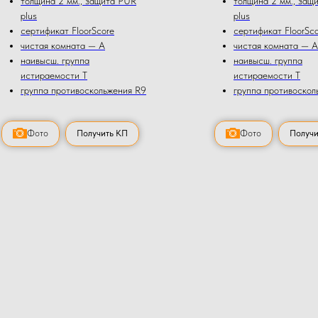
толщина 2 мм., защита PUR
толщина 2 мм., защ
plus
plus
сертификат FloorScore
сертификат FloorSc
чистая комната — А
чистая комната — А
наивысш. группа
наивысш. группа
истираемости Т
истираемости Т
группа противоскольжения R9
группа противоскол
Фото
Получить КП
Фото
Получи