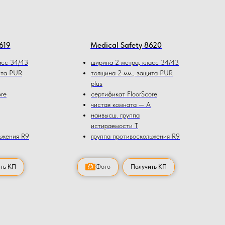
619
Medical Safety 8620
асс 34/43
ширина 2 метра, класс 34/43
ита PUR
толщина 2 мм., защита PUR
plus
ore
сертификат FloorScore
чистая комната — А
наивысш. группа
истираемости Т
ьжения R9
группа противоскольжения R9
ть КП
Фото
Получить КП