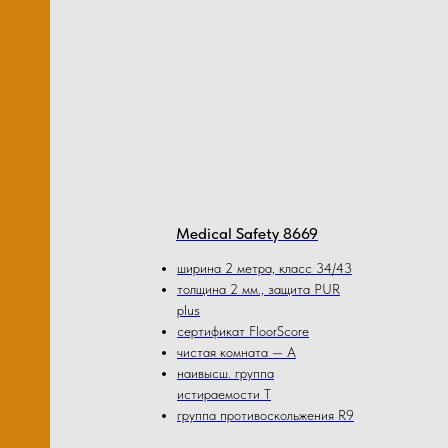
Medical Safety 8669
ширина 2 метра, класс 34/43
толщина 2 мм., защита PUR
plus
сертификат FloorScore
чистая комната — А
наивысш. группа
истираемости Т
группа противоскольжения R9