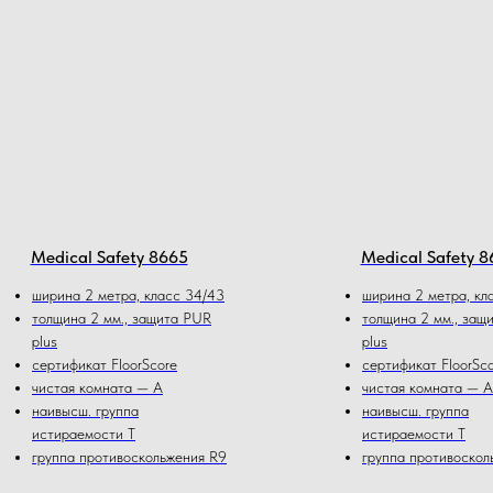
Medical Safety 8665
Medical Safety 8
ширина 2 метра, класс 34/43
ширина 2 метра, кл
толщина 2 мм., защита PUR
толщина 2 мм., защ
plus
plus
сертификат FloorScore
сертификат FloorSc
чистая комната — А
чистая комната — А
наивысш. группа
наивысш. группа
истираемости Т
истираемости Т
группа противоскольжения R9
группа противоскол