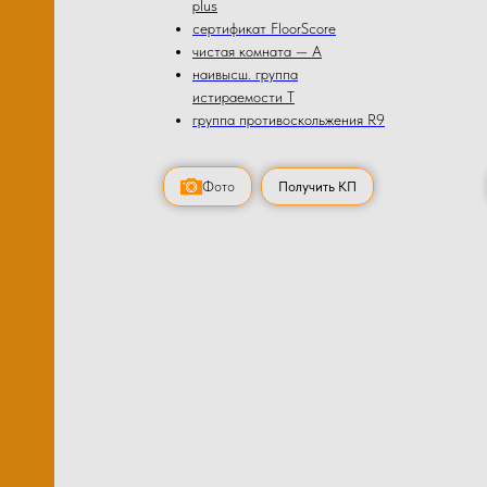
plus
сертификат FloorScore
чистая комната — А
наивысш. группа
истираемости Т
группа противоскольжения R9
Фото
Получить КП