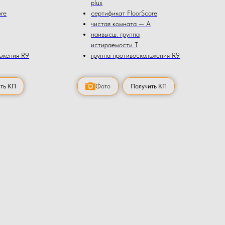
plus
ore
сертификат FloorScore
чистая комната — А
наивысш. группа
истираемости Т
ьжения R9
группа противоскольжения R9
ть КП
Фото
Получить КП