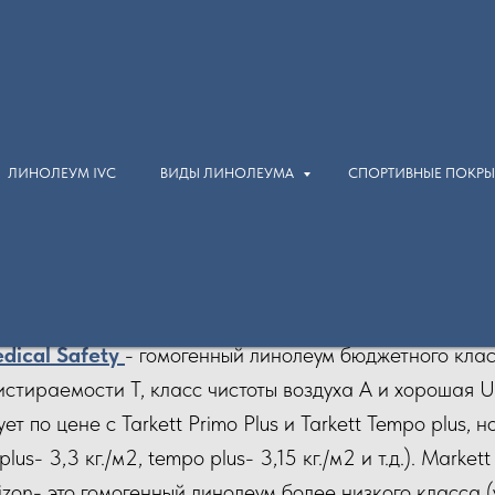
ЛИНОЛЕУМ IVC
ВИДЫ ЛИНОЛЕУМА
СПОРТИВНЫЕ ПОКР
Линолеум Medical Safety
гомогенный линолеум
dical Safetу
- гомогенный линолеум бюджетного клас
стираемости Т, класс чистоты воздуха А и хорошая UV
ет по цене с Tarkett Primo Plus и Tarkett Tempo plus,
 plus- 3,3 кг./м2, tempo plus- 3,15 кг./м2 и т.д.). Mark
rizon- это гомогенный линолеум более низкого класса (у