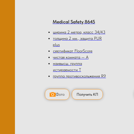
Medical Safety 8645
ширина 2 метра, класс 34/43
толщина 2 мм., защита PUR
plus
сертификат FloorScore
чистая комната — А
наивысш. группа
истираемости Т
группа противоскольжения R9
Фото
Получить КП