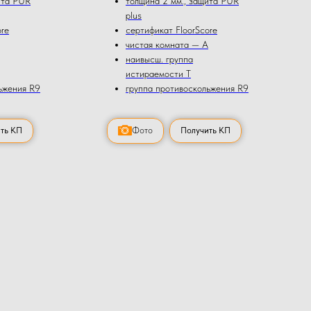
ита PUR
толщина 2 мм., защита PUR
plus
ore
сертификат FloorScore
чистая комната — А
наивысш. группа
истираемости Т
ьжения R9
группа противоскольжения R9
ть КП
Фото
Получить КП