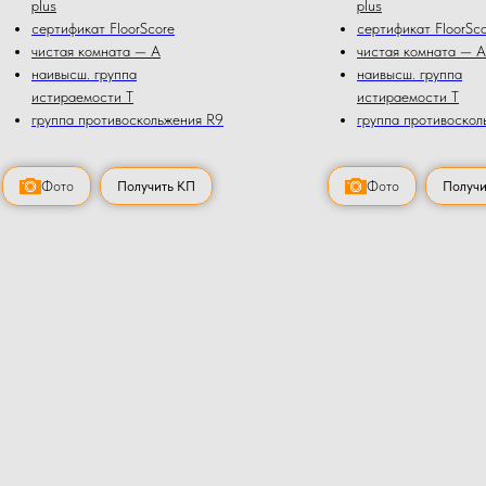
plus
plus
сертификат FloorScore
сертификат FloorSc
чистая комната — А
чистая комната — А
наивысш. группа
наивысш. группа
истираемости Т
истираемости Т
группа противоскольжения R9
группа противоскол
Фото
Получить КП
Фото
Получи