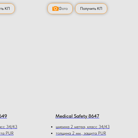
ть КП
Фото
Получить КП
649
Medical Safety 8647
асс 34/43
ширина 2 метра, класс 34/43
ита PUR
толщина 2 мм., защита PUR