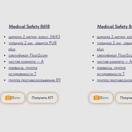
Medical Safety 8618
Medical Safety 8
ширина 2 метра, класс 34/43
ширина 2 метра, кл
толщина 2 мм., защита PUR
толщина 2 мм., защ
plus
plus
сертификат FloorScore
сертификат FloorSc
чистая комната — А
чистая комната — А
наивысш. группа
наивысш. группа
истираемости Т
истираемости Т
группа противоскольжения R9
группа противоскол
Фото
Получить КП
Фото
Получи