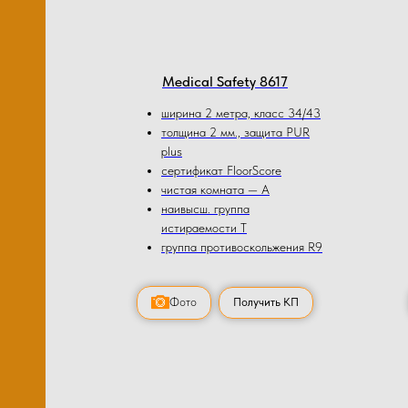
Medical Safety 8617
ширина 2 метра, класс 34/43
толщина 2 мм., защита PUR
plus
сертификат FloorScore
чистая комната — А
наивысш. группа
истираемости Т
группа противоскольжения R9
Фото
Получить КП