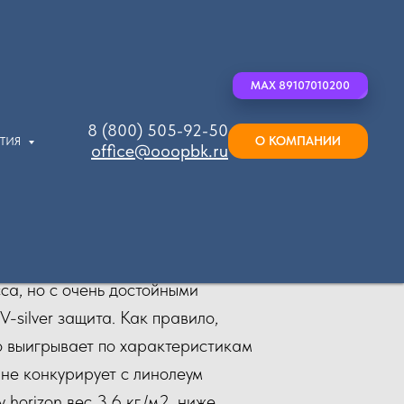
MAX 89107010200
8 (800) 505-92-50
О КОМПАНИИ
ЫТИЯ
office@ooopbk.ru
са, но с очень достойными
-silver защита. Как правило,
 но выигрывает по характеристикам
ett не конкурирует с линолеум
 horizon вес 3,6 кг./м2, ниже