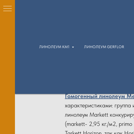
ЛИНОЛЕУМ КМ1
ЛИНОЛЕУМ GERFLOR
КМ1)
м
м
Гомогенный линолеум Me
характеристиками: группа и
линолеум Markett конкуриру
(markett- 2,95 кг./м2, primo
Tarkett Horizon, так как Ho