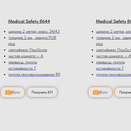
Medical Safety 8644
Medical Safety 8
ширина 2 метра, класс 34/43
ширина 2 метра, кл
толщина 2 мм., защита PUR
толщина 2 мм., защ
plus
plus
сертификат FloorScore
сертификат FloorSc
чистая комната — А
чистая комната — А
наивысш. группа
наивысш. группа
истираемости Т
истираемости Т
группа противоскольжения R9
группа противоскол
Фото
Получить КП
Фото
Получи