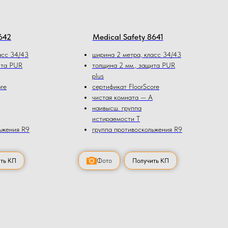
642
Medical Safety 8641
асс 34/43
ширина 2 метра, класс 34/43
ита PUR
толщина 2 мм., защита PUR
plus
ore
сертификат FloorScore
чистая комната — А
наивысш. группа
истираемости Т
ьжения R9
группа противоскольжения R9
ть КП
Фото
Получить КП