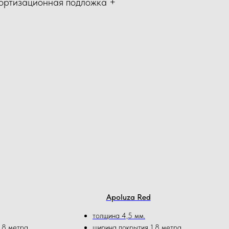
мортизационная подложка +
Apoluza Red
толщина 4,5 мм.
,8 метра
ширина покрытия 1,8 метра