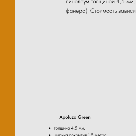
линолеум толщиной 4,5 мм
фанера). Стоимость зависи
лов
Ков
м2)
М1
Apoluza Green
толщина 4,5 мм.
ширина покрытия 1,8 метра