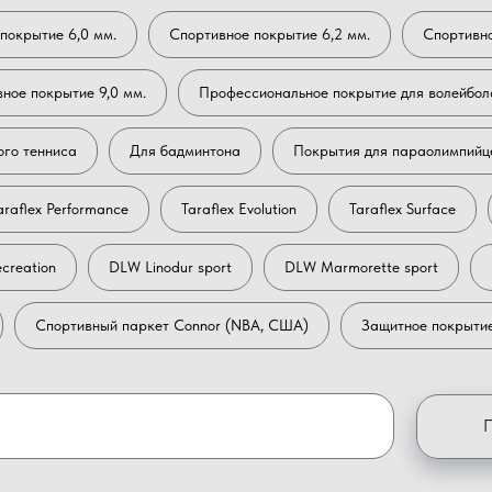
покрытие 6,0 мм.
Спортивное покрытие 6,2 мм.
Спортивно
ное покрытие 9,0 мм.
Профессиональное покрытие для волейбол
ого тенниса
Для бадминтона
Покрытия для параолимпийц
araflex Performance
Taraflex Evolution
Taraflex Surface
ecreation
DLW Linodur sport
DLW Marmorette sport
Спортивный паркет Connor (NBA, США)
Защитное покрытие