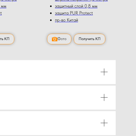
 мм
защитный слой 0,8 мм
t
защита PUR Protect
пр-во Китай
ть КП
Фото
Получить КП